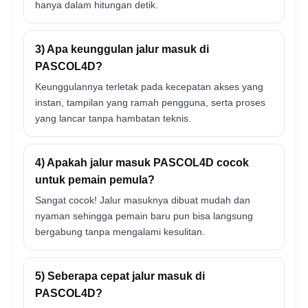
hanya dalam hitungan detik.
3) Apa keunggulan jalur masuk di
PASCOL4D?
Keunggulannya terletak pada kecepatan akses yang
instan, tampilan yang ramah pengguna, serta proses
yang lancar tanpa hambatan teknis.
4) Apakah jalur masuk PASCOL4D cocok
untuk pemain pemula?
Sangat cocok! Jalur masuknya dibuat mudah dan
nyaman sehingga pemain baru pun bisa langsung
bergabung tanpa mengalami kesulitan.
5) Seberapa cepat jalur masuk di
PASCOL4D?