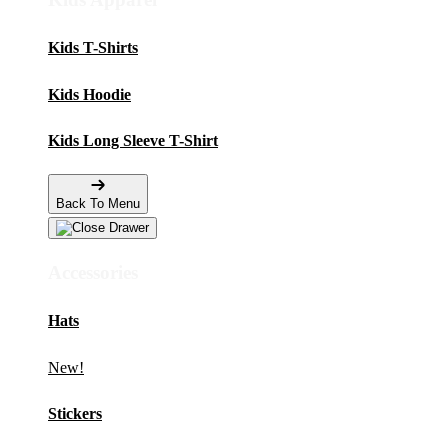
Kids T-Shirts
Kids Hoodie
Kids Long Sleeve T-Shirt
Back To Menu
Accessories
Hats
New!
Stickers