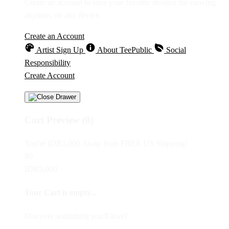
Create an account to save your favorite designs for viewing
anytime, on any device.
Create an Account
Artist Sign Up
About TeePublic
Social
Responsibility
Create Account
Cart Preview (0)
You're
IDR5,000
Away from
FREE US Shipping!
$0
IDR5,000
Your Cart is empty...
Discover something you'll love!